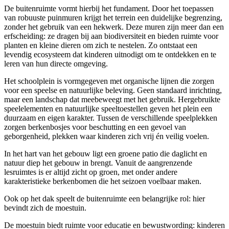
De buitenruimte vormt hierbij het fundament. Door het toepassen
van robuuste puinmuren krijgt het terrein een duidelijke begrenzing,
zonder het gebruik van een hekwerk. Deze muren zijn meer dan een
erfscheiding: ze dragen bij aan biodiversiteit en bieden ruimte voor
planten en kleine dieren om zich te nestelen. Zo ontstaat een
levendig ecosysteem dat kinderen uitnodigt om te ontdekken en te
leren van hun directe omgeving.
Het schoolplein is vormgegeven met organische lijnen die zorgen
voor een speelse en natuurlijke beleving. Geen standaard inrichting,
maar een landschap dat meebeweegt met het gebruik. Hergebruikte
speelelementen en natuurlijke speeltoestellen geven het plein een
duurzaam en eigen karakter. Tussen de verschillende speelplekken
zorgen berkenbosjes voor beschutting en een gevoel van
geborgenheid, plekken waar kinderen zich vrij én veilig voelen.
In het hart van het gebouw ligt een groene patio die daglicht en
natuur diep het gebouw in brengt. Vanuit de aangrenzende
lesruimtes is er altijd zicht op groen, met onder andere
karakteristieke berkenbomen die het seizoen voelbaar maken.
Ook op het dak speelt de buitenruimte een belangrijke rol: hier
bevindt zich de moestuin.
De moestuin biedt ruimte voor educatie en bewustwording: kinderen